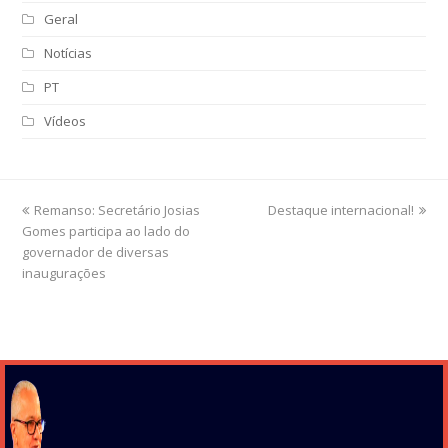
Geral
Notícias
PT
Vídeos
previous
Remanso: Secretário Josias
Destaque internacional!
next
Gomes participa ao lado do
post:
post:
governador de diversas
inaugurações