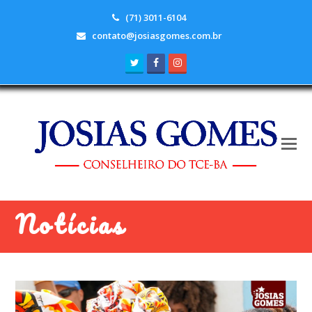
(71) 3011-6104
contato@josiasgomes.com.br
Twitter
Facebook
Instagram
Notícias