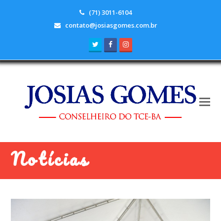
(71) 3011-6104
contato@josiasgomes.com.br
Twitter
Facebook
Instagram
Notícias