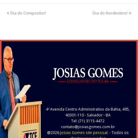
previous
Dia do Compositor!
Dia do Nordestino!
next
post:
post:
4ª Avenida Centro Administrativo da Bahia, 495,
40301-110
- Salvador - BA
Tel: (71) 3115-4472
contato@josiasgomes.com.br
@2026
Josias Gomes site pessoal.
- Todos os