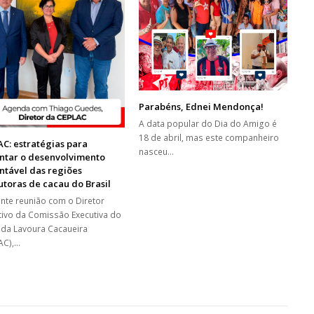
Parabéns, Ednei Mendonça!
A data popular do Dia do Amigo é
18 de abril, mas este companheiro
C: estratégias para
nasceu…
ntar o desenvolvimento
ntável das regiões
toras de cacau do Brasil
ente reunião com o Diretor
tivo da Comissão Executiva do
 da Lavoura Cacaueira
AC),…