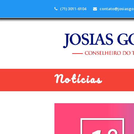
(71) 3011-6104
contato@josiasgo
Notícias