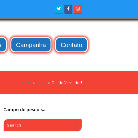
Twitter
Facebook
Instagram
s
Campanha
Contato
Home
»
Geral
»
Dia do Vereador!
Campo de pesquisa
Search
Submit