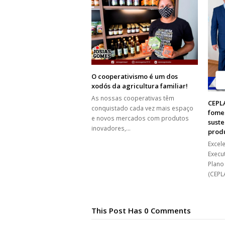
O cooperativismo é um dos
xodós da agricultura familiar!
As nossas cooperativas têm
CEPLA
conquistado cada vez mais espaço
fome
e novos mercados com produtos
suste
inovadores,…
produ
Excel
Execu
Plano
(CEPL
This Post Has 0 Comments