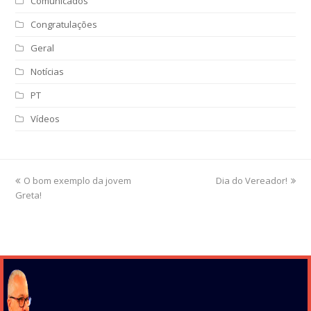
Comunicados
Congratulações
Geral
Notícias
PT
Vídeos
previous
O bom exemplo da jovem
Dia do Vereador!
next
Greta!
post:
post: