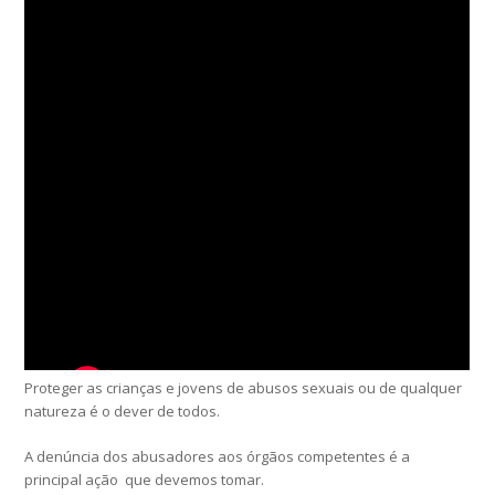
Proteger as crianças e jovens de abusos sexuais ou de qualquer
natureza é o dever de todos.
A denúncia dos abusadores aos órgãos competentes é a
principal ação que devemos tomar.