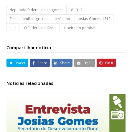
deputado federal josias gomes
é 1312
Escola família agrícola
Jerônimo
Josias Gomes 1312
Lula
O Federal da Gente
ribeira do pombal
Compartilhar notícia
Tweet
Share
Share
Email
Pin It
Notícias relacionadas