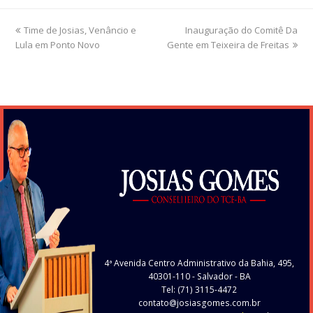
previous
Time de Josias, Venâncio e
Inauguração do Comitê Da
next
Lula em Ponto Novo
post:
Gente em Teixeira de Freitas
post:
4ª Avenida Centro Administrativo da Bahia, 495,
40301-110
- Salvador - BA
Tel: (71) 3115-4472
contato@josiasgomes.com.br