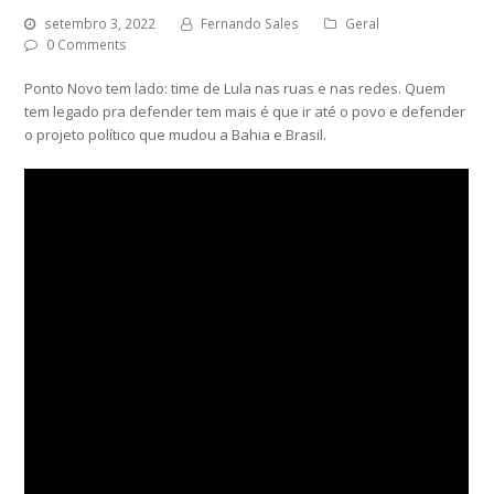
setembro 3, 2022
Fernando Sales
Geral
0 Comments
Ponto Novo tem lado: time de Lula nas ruas e nas redes. Quem
tem legado pra defender tem mais é que ir até o povo e defender
o projeto político que mudou a Bahia e Brasil.