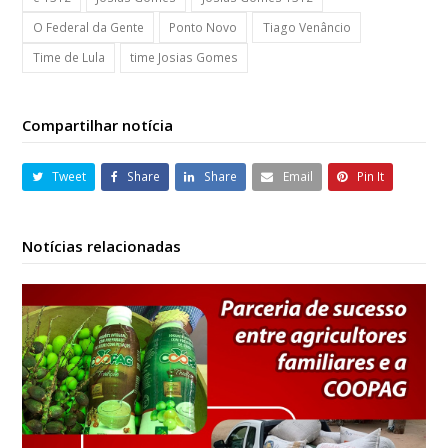
O Federal da Gente
Ponto Novo
Tiago Venâncio
Time de Lula
time Josias Gomes
Compartilhar notícia
Tweet
Share
Share
Email
Pin It
Notícias relacionadas