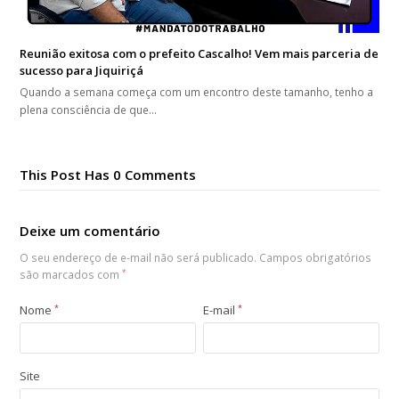
Reunião exitosa com o prefeito Cascalho! Vem mais parceria de
sucesso para Jiquiriçá
Quando a semana começa com um encontro deste tamanho, tenho a
plena consciência de que…
This Post Has 0 Comments
Deixe um comentário
O seu endereço de e-mail não será publicado.
Campos obrigatórios
são marcados com
*
Nome
*
E-mail
*
Site