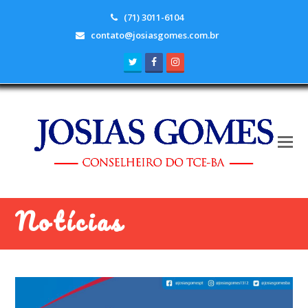
(71) 3011-6104
contato@josiasgomes.com.br
Twitter
Facebook
Instagram
Notícias