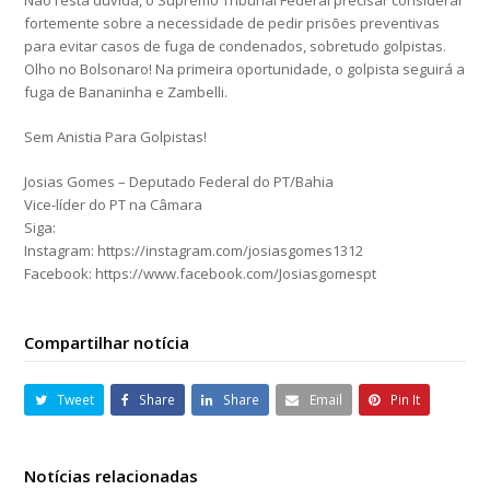
Não resta dúvida, o Supremo Tribunal Federal precisar considerar
fortemente sobre a necessidade de pedir prisões preventivas
para evitar casos de fuga de condenados, sobretudo golpistas.
Olho no Bolsonaro! Na primeira oportunidade, o golpista seguirá a
fuga de Bananinha e Zambelli.
Sem Anistia Para Golpistas!
Josias Gomes – Deputado Federal do PT/Bahia
Vice-líder do PT na Câmara
Siga:
Instagram: https://instagram.com/josiasgomes1312
Facebook: https://www.facebook.com/Josiasgomespt
Compartilhar notícia
Tweet
Share
Share
Email
Pin It
Notícias relacionadas