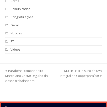
Cards
Comunicados
Congratulações
Geral
Notícias
PT
Vídeos
previous
Parabéns, companheiro
Mukin Fruit, o suco de uva
next
Martiniano Costa! Orgulho da
post:
integral da Cooperparaíso!
post:
classe trabalhadora