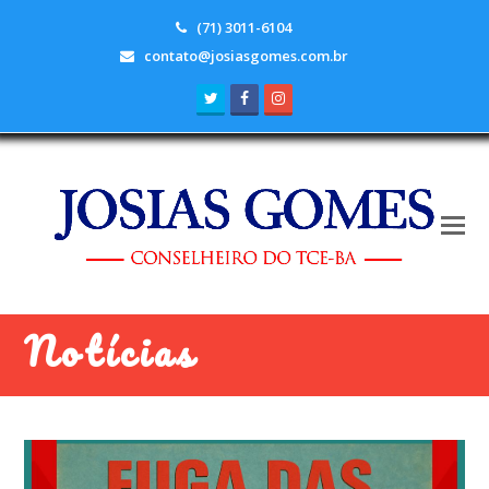
(71) 3011-6104
contato@josiasgomes.com.br
Twitter
Facebook
Instagram
Notícias