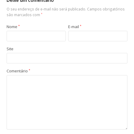
Deixe um comentário
O seu endereço de e-mail não será publicado.
Campos obrigatórios
são marcados com
*
Nome
*
E-mail
*
Site
Comentário
*