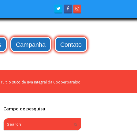
Twitter
Facebook
Instagram
s
Campanha
Contato
Fruit, o suco de uva integral da Cooperparaíso!
Campo de pesquisa
Search
Submit