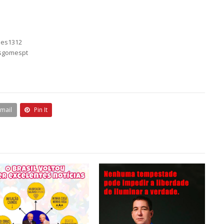
mes1312
asgomespt
Email
Pin It