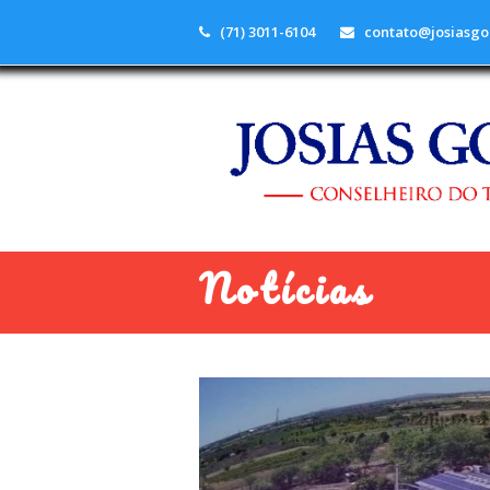
(71) 3011-6104
contato@josiasgo
Notícias