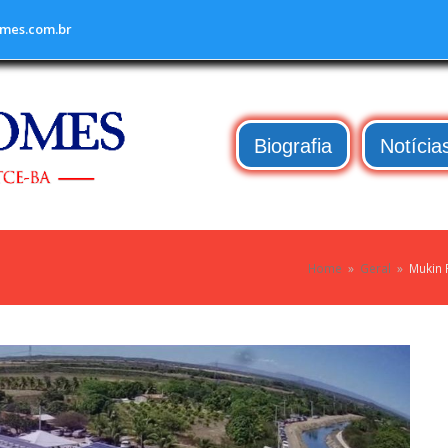
mes.com.br
Biografia
Notícia
Home
»
Geral
»
Mukin 