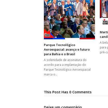
Marti
candi
A bel
Parque Tecnológico
para 
Aeroespacial: avanço e futuro
pré-c
para Bahia e o Brasil
A solenidade de assinatura do
acordo para a implantação do
Parque Tecnológico Aeroespacial
marca o…
This Post Has 0 Comments
Deixe um comentário