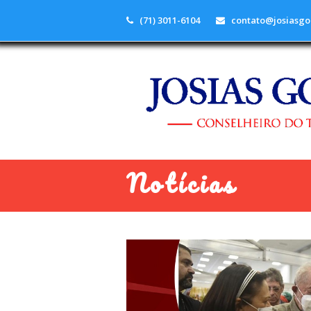
(71) 3011-6104
contato@josiasgo
Notícias