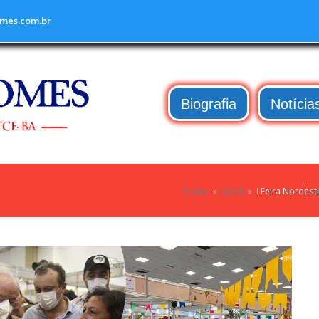
mes.com.br
Biografia
Notícia
Home
»
Geral
»
I Feira Nordest