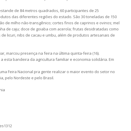
stande de 84 metros quadrados, 60 participantes de 25
odutos das diferentes regiões do estado. São 30 toneladas de 150
ão de milho não-transgênico; cortes finos de caprinos e ovinos; mel
nha de caju; doce de goiaba com acerola; frutas desidratadas como
 de licuri, nibs de cacau e umbu, além de produtos artesanais de
iar, marcou presença na feira na última quinta-feira (16).
esta bandeira da agricultura familiar e economia solidária. Em
ma Feira Nacional pra gente realizar o maior evento do setor no
, pelo Nordeste e pelo Brasil.
hia
mes1312