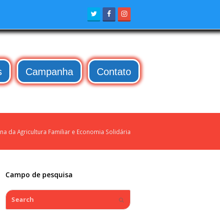
Twitter
Facebook
Instagram
s
Campanha
Contato
ina da Agricultura Familiar e Economia Solidária
Campo de pesquisa
Search
Submit