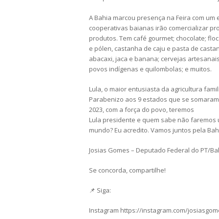
A Bahia marcou presença na Feira com um e
cooperativas baianas irão comercializar pr
produtos. Tem café gourmet; chocolate; floc
e pólen, castanha de caju e pasta de casta
abacaxi, jaca e banana; cervejas artesanais
povos indígenas e quilombolas; e muitos.
Lula, o maior entusiasta da agricultura famil
Parabenizo aos 9 estados que se somaram a 
2023, com a força do povo, teremos
Lula presidente e quem sabe não faremos u
mundo? Eu acredito. Vamos juntos pela Bahia
Josias Gomes – Deputado Federal do PT/Ba
Se concorda, compartilhe!
📌 Siga:
Instagram https://instagram.com/josiasgo