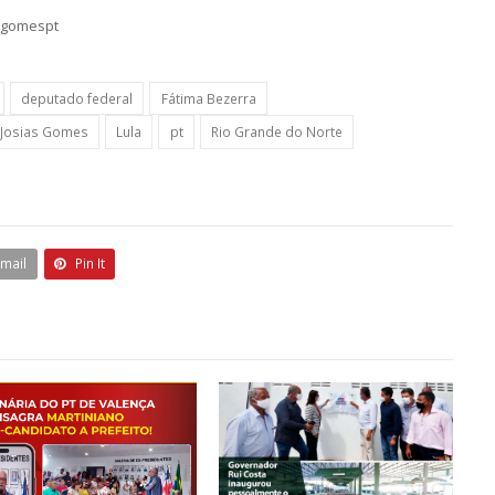
sgomespt
deputado federal
Fátima Bezerra
Josias Gomes
Lula
pt
Rio Grande do Norte
Email
Pin It