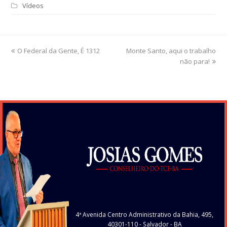
Vídeos
previous
O Federal da Gente, É 1312
Monte Santo, aqui o trabalho
next
post:
post:
não para!
4ª Avenida Centro Administrativo da Bahia, 495,
40301-110
- Salvador - BA