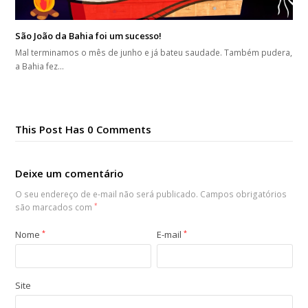
São João da Bahia foi um sucesso!
Mal terminamos o mês de junho e já bateu saudade. Também pudera,
a Bahia fez…
This Post Has 0 Comments
Deixe um comentário
O seu endereço de e-mail não será publicado.
Campos obrigatórios
são marcados com
*
Nome
*
E-mail
*
Site