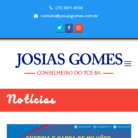
(71) 3011-6104
contato@josiasgomes.com.br
Twitter
Facebook
Instagram
Notícias