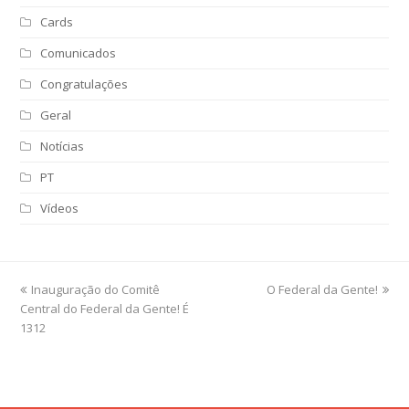
Cards
Comunicados
Congratulações
Geral
Notícias
PT
Vídeos
previous
Inauguração do Comitê
O Federal da Gente!
next
Central do Federal da Gente! É
post:
post:
1312