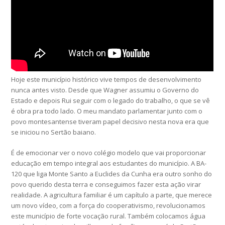
Hoje este município histórico vive tempos de desenvolvimento
nunca antes visto. Desde que Wagner assumiu o Governo do
Estado e depois Rui seguir com o legado do trabalho, o que se vê
é obra pra todo lado. O meu mandato parlamentar junto com o
povo montesantense tiveram papel decisivo nesta nova era que
se iniciou no Sertão baiano.
É de emocionar ver o novo colégio modelo que vai proporcionar
educação em tempo integral aos estudantes do município. A BA-
120 que liga Monte Santo a Euclides da Cunha era outro sonho do
povo querido desta terra e conseguimos fazer esta ação virar
realidade. A agricultura familiar é um capítulo a parte, que merece
um novo vídeo, com a força do cooperativismo, revolucionamos
este município de forte vocação rural. Também colocamos água