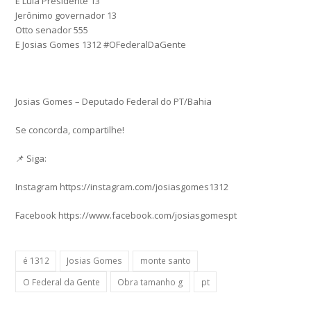
É Lula Presidente 13
Jerônimo governador 13
Otto senador 555
E Josias Gomes 1312 #OFederalDaGente
Josias Gomes – Deputado Federal do PT/Bahia
Se concorda, compartilhe!
📌 Siga:
Instagram https://instagram.com/josiasgomes1312
Facebook https://www.facebook.com/josiasgomespt
é 1312
Josias Gomes
monte santo
O Federal da Gente
Obra tamanho g
pt