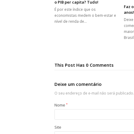
o PIB per capita? Tudo!
Faz o
É por este índice que os
anos!
economistas medem o bem-estar e
Deixe
nível de renda de…
comen
maior
Brasil
This Post Has 0 Comments
Deixe um comentário
O seu endereço de e-mail não será publicado.
Nome
*
Site