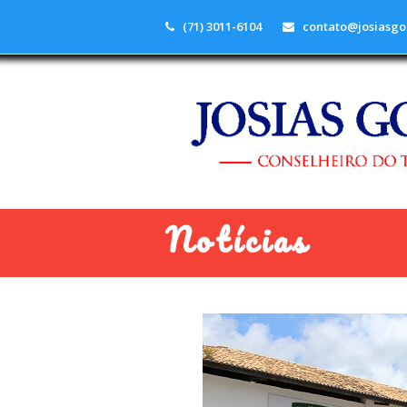
(71) 3011-6104
contato@josiasgo
Notícias