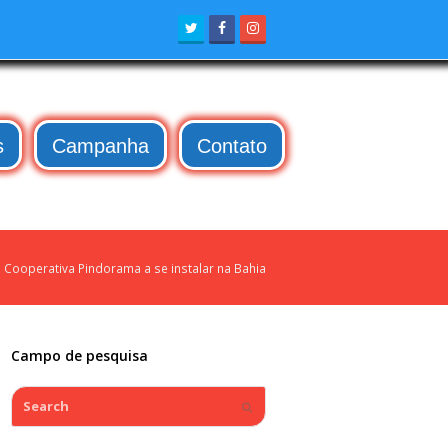
Twitter
Facebook
Instagram
s
Campanha
Contato
Cooperativa Pindorama a se instalar na Bahia
Campo de pesquisa
Search
Submit