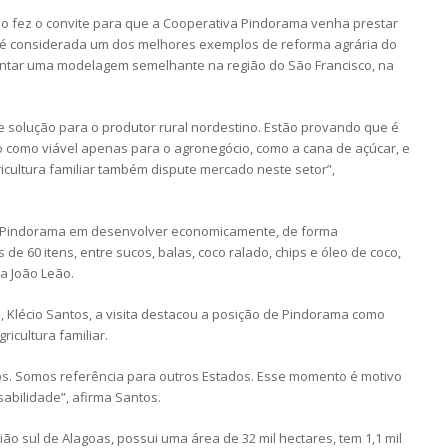
do fez o convite para que a Cooperativa Pindorama venha prestar
a é considerada um dos melhores exemplos de reforma agrária do
antar uma modelagem semelhante na região do São Francisco, na
 solução para o produtor rural nordestino. Estão provando que é
o como viável apenas para o agronegócio, como a cana de açúcar, e
cultura familiar também dispute mercado neste setor”,
 Pindorama em desenvolver economicamente, de forma
e 60 itens, entre sucos, balas, coco ralado, chips e óleo de coco,
a João Leão.
 Klécio Santos, a visita destacou a posição de Pindorama como
icultura familiar.
mos. Somos referência para outros Estados. Esse momento é motivo
sabilidade”, afirma Santos.
ião sul de Alagoas, possui uma área de 32 mil hectares, tem 1,1 mil