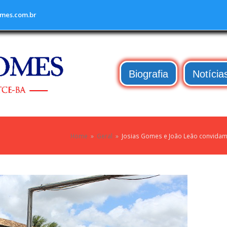
mes.com.br
Biografia
Notícia
Home
»
Geral
»
Josias Gomes e João Leão convidam 