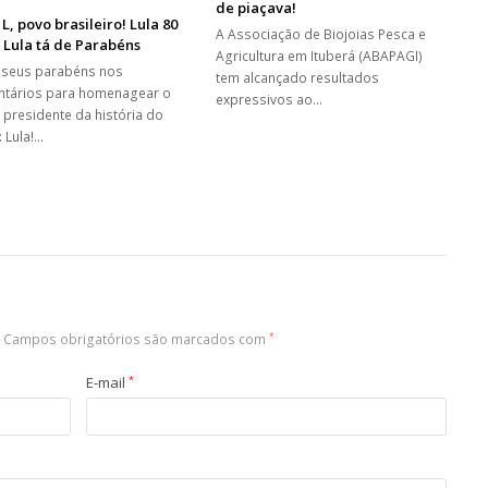
de piaçava!
 L, povo brasileiro! Lula 80
A Associação de Biojoias Pesca e
 Lula tá de Parabéns
Agricultura em Ituberá (ABAPAGI)
 seus parabéns nos
tem alcançado resultados
tários para homenagear o
expressivos ao…
 presidente da história do
: Lula!…
Campos obrigatórios são marcados com
*
E-mail
*