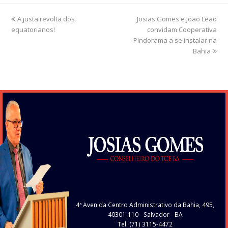
previous
A justa revolta dos
Josias Gomes e João Leão
next
equatorianos!
post:
post:
convidam Cooperativa
Pindorama a se instalar na
Bahia
4ª Avenida Centro Administrativo da Bahia, 495,
40301-110
- Salvador - BA
Tel: (71) 3115-4472