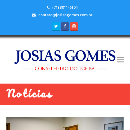
(71) 3011-6104
contato@josiasgomes.com.br
Twitter
Facebook
Instagram
Notícias