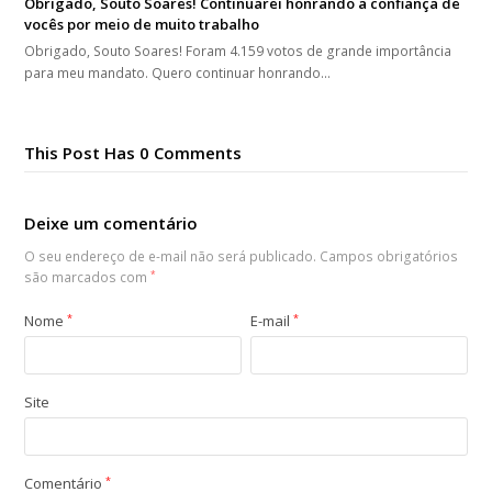
Obrigado, Souto Soares! Continuarei honrando a confiança de
vocês por meio de muito trabalho
Obrigado, Souto Soares! Foram 4.159 votos de grande importância
para meu mandato. Quero continuar honrando…
This Post Has 0 Comments
Deixe um comentário
O seu endereço de e-mail não será publicado.
Campos obrigatórios
são marcados com
*
Nome
*
E-mail
*
Site
Comentário
*