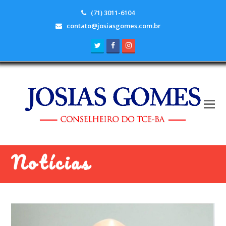
(71) 3011-6104
contato@josiasgomes.com.br
Twitter
Facebook
Instagram
Notícias