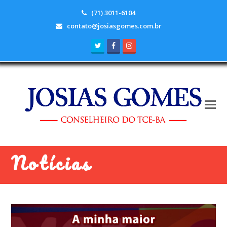
(71) 3011-6104
contato@josiasgomes.com.br
Twitter
Facebook
Instagram
Notícias