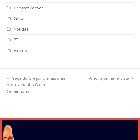
Congratulações
Geral
Notícias
PT
Vídeos
previous
Praça do Gregório, mais uma
Amor à primeira vista
next
obra tamanho G em
post:
post:
Queimadas