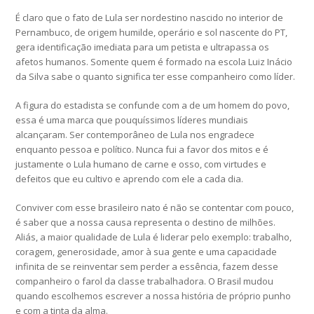
É claro que o fato de Lula ser nordestino nascido no interior de
Pernambuco, de origem humilde, operário e sol nascente do PT,
gera identificação imediata para um petista e ultrapassa os
afetos humanos. Somente quem é formado na escola Luiz Inácio
da Silva sabe o quanto significa ter esse companheiro como líder.
A figura do estadista se confunde com a de um homem do povo,
essa é uma marca que pouquíssimos líderes mundiais
alcançaram. Ser contemporâneo de Lula nos engradece
enquanto pessoa e político. Nunca fui a favor dos mitos e é
justamente o Lula humano de carne e osso, com virtudes e
defeitos que eu cultivo e aprendo com ele a cada dia.
Conviver com esse brasileiro nato é não se contentar com pouco,
é saber que a nossa causa representa o destino de milhões.
Aliás, a maior qualidade de Lula é liderar pelo exemplo: trabalho,
coragem, generosidade, amor à sua gente e uma capacidade
infinita de se reinventar sem perder a essência, fazem desse
companheiro o farol da classe trabalhadora. O Brasil mudou
quando escolhemos escrever a nossa história de próprio punho
e com a tinta da alma.