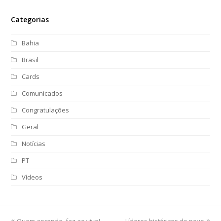
Categorias
Bahia
Brasil
Cards
Comunicados
Congratulações
Geral
Notícias
PT
Vídeos
previous
Quem aprende, faz ao vivo!
Líderes históricos do povo
next