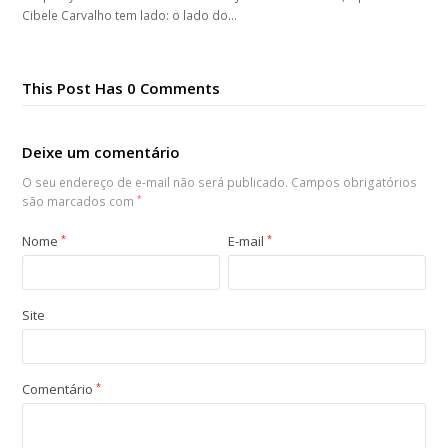
Cibele Carvalho tem lado: o lado do…
This Post Has 0 Comments
Deixe um comentário
O seu endereço de e-mail não será publicado.
Campos obrigatórios
são marcados com
*
Nome
*
E-mail
*
Site
Comentário
*