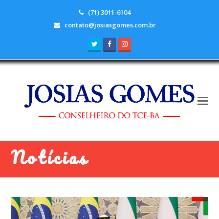
(71) 3011-6104
contato@josiasgomes.com.br
Twitter
Facebook
Instagram
Notícias