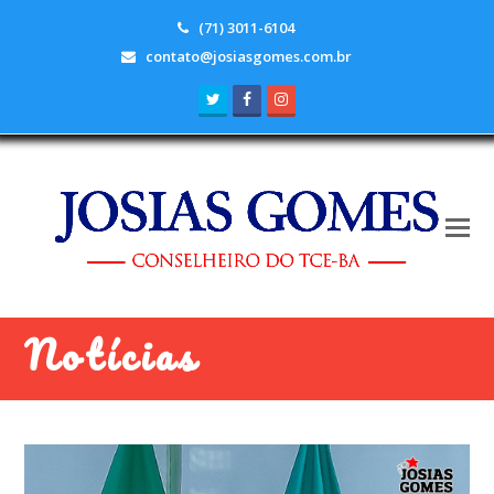
(71) 3011-6104
contato@josiasgomes.com.br
Twitter
Facebook
Instagram
Notícias