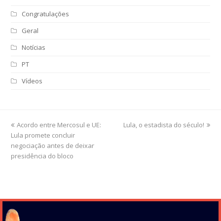
Congratulações
Geral
Notícias
PT
Vídeos
previous
Acordo entre Mercosul e UE:
Lula, o estadista do século!
next
Lula promete concluir
post:
post:
negociação antes de deixar
presidência do bloco