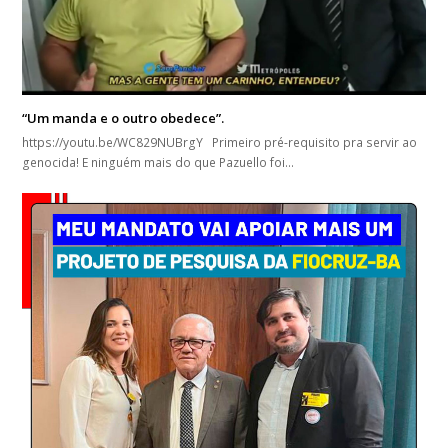
“Um manda e o outro obedece”.
https://youtu.be/WC829NUBrgY Primeiro pré-requisito pra servir ao
genocida! E ninguém mais do que Pazuello foi…