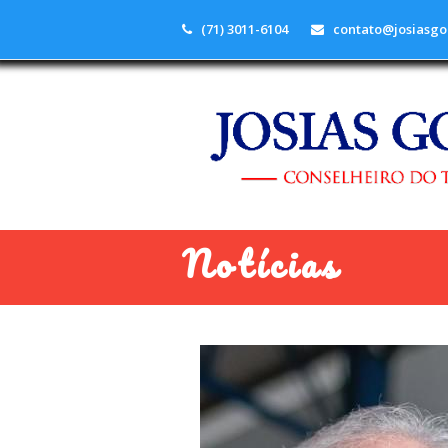
(71) 3011-6104
contato@josiasgo
Notícias