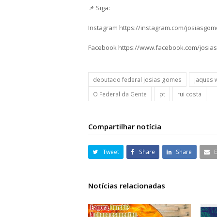
📌 Siga:
Instagram https://instagram.com/josiasgo
Facebook https://www.facebook.com/josia
deputado federal josias gomes
jaques 
O Federal da Gente
pt
rui costa
Compartilhar notícia
Tweet
Share
Share
Notícias relacionadas