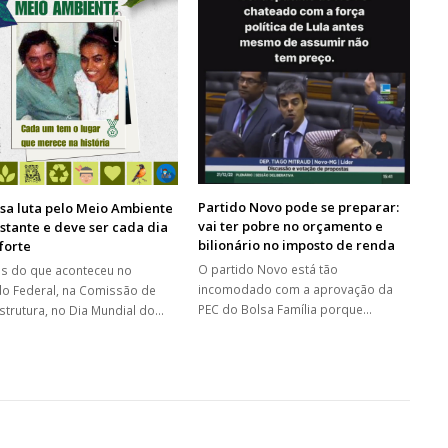
Partido Novo pode se preparar:
sa luta pelo Meio Ambiente
vai ter pobre no orçamento e
stante e deve ser cada dia
bilionário no imposto de renda
forte
O partido Novo está tão
s do que aconteceu no
incomodado com a aprovação da
o Federal, na Comissão de
PEC do Bolsa Família porque…
estrutura, no Dia Mundial do…