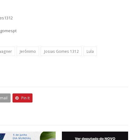
mes1312
sgomespt
wagner
Jerônimo
Josias Gomes 1312
Lula
Email
Pin It