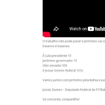
O trabalho não pode parar e Jerônimo vai c
baianos e baianas.
É Lula presidente 13
Jerônimo governador 13
Otto senador 555
E Josias Gomes federal 1312
Vamos juntos com Jerônimo pela Bahia e pel
Josias Gomes – Deputado Federal do PT/Ba
Se concorda, compartilhe!