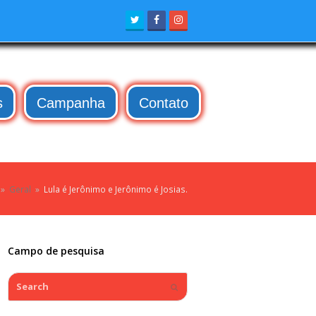
Twitter
Facebook
Instagram
s
Campanha
Contato
»
Geral
»
Lula é Jerônimo e Jerônimo é Josias.
Campo de pesquisa
Search
Submit