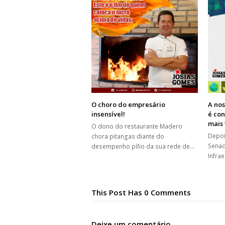
O choro do empresário
A nos
insensível!
é con
mais 
O dono do restaurante Madero
Depoi
chora pitangas diante do
Senad
desempenho pífio da sua rede de…
Infra
This Post Has 0 Comments
Deixe um comentário