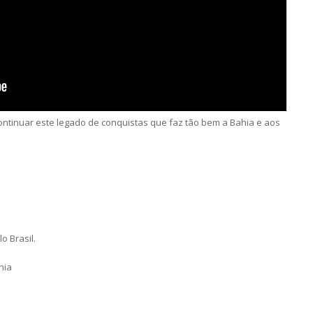
ontinuar este legado de conquistas que faz tão bem a Bahia e aos
o Brasil.
hia