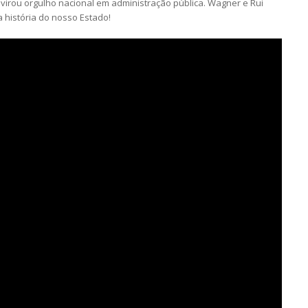
irou orgulho nacional em administração pública. Wagner e Rui
 história do nosso Estado!