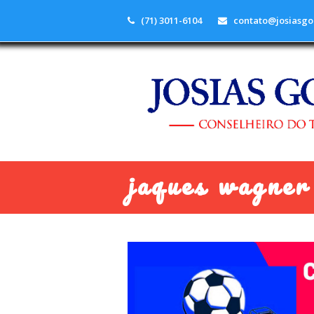
(71) 3011-6104
contato@josiasgo
jaques wagner