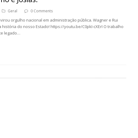
Geral
0 Comments
irou orgulho nacional em administração pública. Wagner e Rui
história do nosso Estado! https://youtu.be/C0pkI-cXErI O trabalho
ste legado…