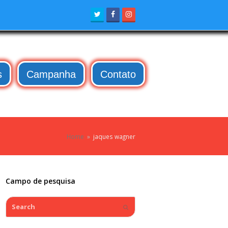
Twitter
Facebook
Instagram
s
Campanha
Contato
Home
»
jaques wagner
Campo de pesquisa
Search
Submit