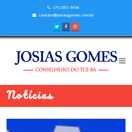
(71) 3011-6104
contato@josiasgomes.com.br
Twitter
Facebook
Instagram
Notícias