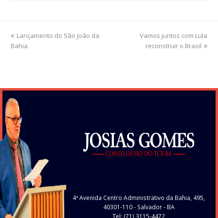
previous
Lançamento do São João da
Vamos juntos com Lula
next
Bahia
post:
post:
reconstruir o Brasil
4ª Avenida Centro Administrativo da Bahia, 495,
40301-110
- Salvador - BA
Tel: (71) 3115-4472