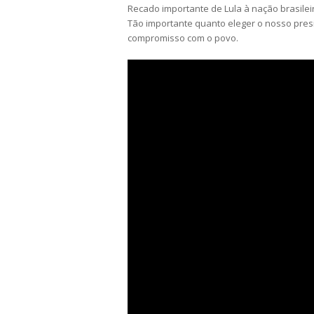
Recado importante de Lula à nação brasilei
Tão importante quanto eleger o nosso pres
compromisso com o povo.