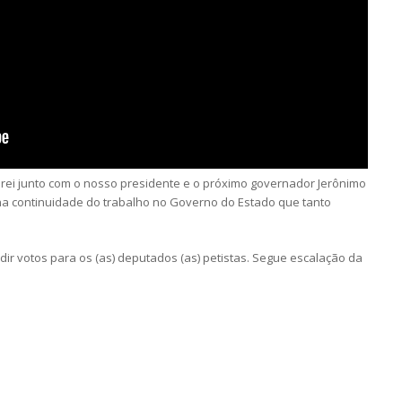
tarei junto com o nosso presidente e o próximo governador Jerônimo
 na continuidade do trabalho no Governo do Estado que tanto
ir votos para os (as) deputados (as) petistas. Segue escalação da