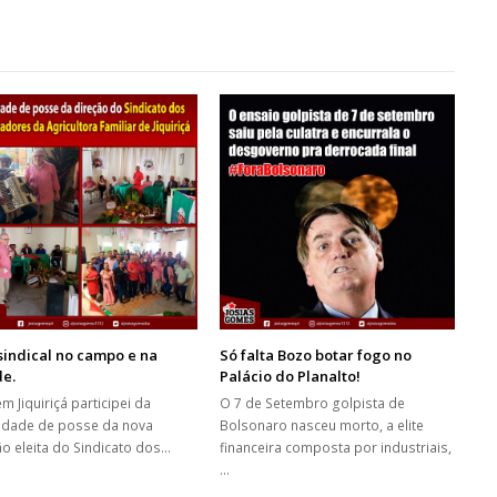
sindical no campo e na
Só falta Bozo botar fogo no
de.
Palácio do Planalto!
m Jiquiriçá participei da
O 7 de Setembro golpista de
idade de posse da nova
Bolsonaro nasceu morto, a elite
ão eleita do Sindicato dos…
financeira composta por industriais,
…