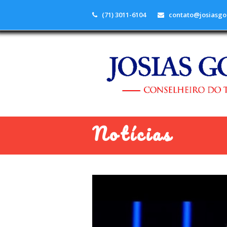
(71) 3011-6104
contato@josiasgo
Notícias