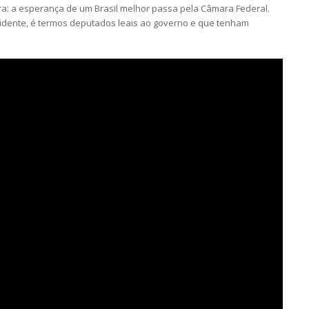
ra: a esperança de um Brasil melhor passa pela Câmara Federal.
idente, é termos deputados leais ao governo e que tenham