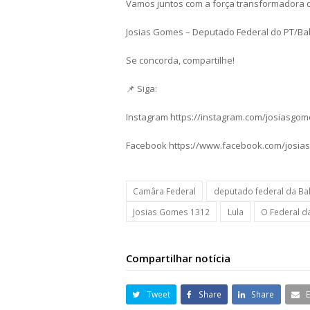
Vamos juntos com a força transformadora 
Josias Gomes – Deputado Federal do PT/Ba
Se concorda, compartilhe!
📌 Siga:
Instagram https://instagram.com/josiasgo
Facebook https://www.facebook.com/josia
Camâra Federal
deputado federal da Ba
Josias Gomes 1312
Lula
O Federal d
Compartilhar notícia
Tweet
Share
Share