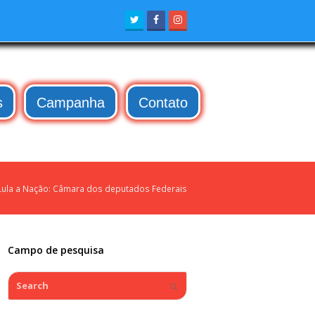
Twitter
Facebook
Instagram
s
Campanha
Contato
ula a Nação: Câmara dos deputados Federais
Campo de pesquisa
Search
Submit