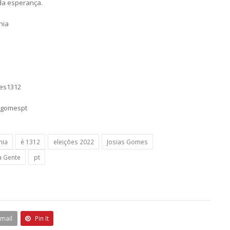
da esperança.
hia
mes1312
sgomespt
hia
é 1312
eleições 2022
Josias Gomes
a Gente
pt
Email
Pin It