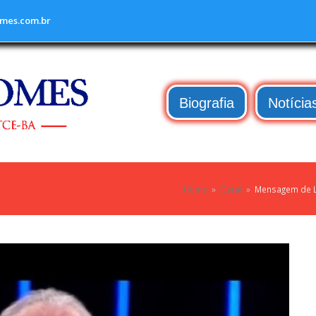
mes.com.br
Biografia
Notícia
Home
»
Geral
»
Mensagem de L