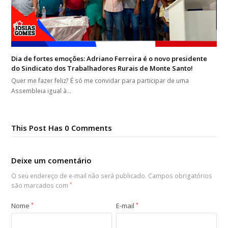
Dia de fortes emoções: Adriano Ferreira é o novo presidente
do Sindicato dos Trabalhadores Rurais de Monte Santo!
Quer me fazer feliz? É só me convidar para participar de uma
Assembleia igual à…
This Post Has 0 Comments
Deixe um comentário
O seu endereço de e-mail não será publicado.
Campos obrigatórios
são marcados com
*
Nome
*
E-mail
*