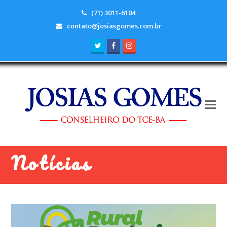
(71) 3011-6104
contato@josiasgomes.com.br
Twitter
Facebook
Instagram
Notícias