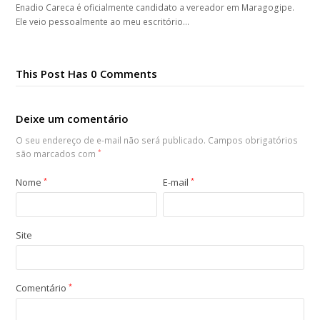
Enadio Careca é oficialmente candidato a vereador em Maragogipe.
Ele veio pessoalmente ao meu escritório…
This Post Has 0 Comments
Deixe um comentário
O seu endereço de e-mail não será publicado.
Campos obrigatórios
são marcados com
*
Nome
*
E-mail
*
Site
Comentário
*