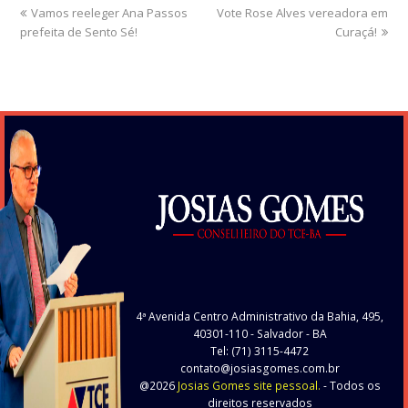
previous
Vamos reeleger Ana Passos
Vote Rose Alves vereadora em
next
prefeita de Sento Sé!
post:
post:
Curaçá!
4ª Avenida Centro Administrativo da Bahia, 495,
40301-110
- Salvador - BA
Tel: (71) 3115-4472
contato@josiasgomes.com.br
@2026
Josias Gomes site pessoal.
- Todos os
direitos reservados