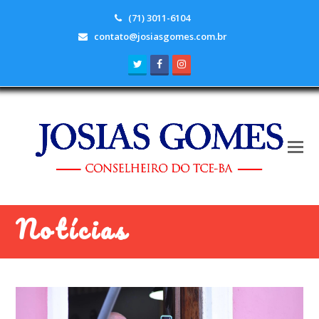
(71) 3011-6104
contato@josiasgomes.com.br
Twitter
Facebook
Instagram
Notícias