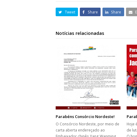
Tweet
Share
Share
Notícias relacionadas
Parabéns Consórcio Nordeste!
Para
O Consórcio Nordeste, por meio de
Hoje 
carta aberta endereçado ao
de lu
Embaixador chinês Yang Wanming,
O ho