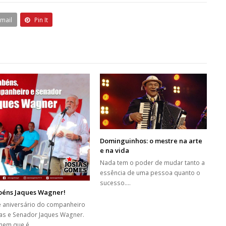
Email
Pin It
Dominguinhos: o mestre na arte
e na vida
Nada tem o poder de mudar tanto a
essência de uma pessoa quanto o
sucesso.…
béns Jaques Wagner!
é aniversário do companheiro
tas e Senador Jaques Wagner.
mem que é…