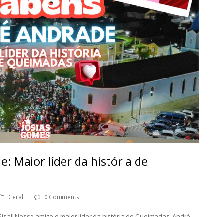
: Maior líder da história de
Geral
0 Comments
Sisal! Nosso amigo e maior líder da história de Queimadas, André