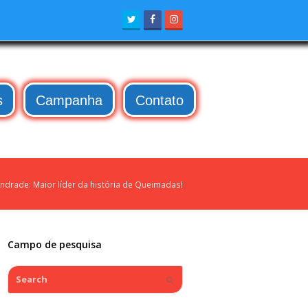
Twitter
Facebook
Instagram
s
Campanha
Contato
ndrade: Maior líder da história de Queimadas!
Campo de pesquisa
Search
Submit