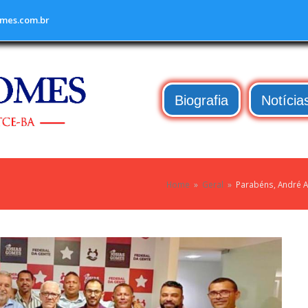
mes.com.br
Biografia
Notícia
Home
»
Geral
»
Parabéns, André A