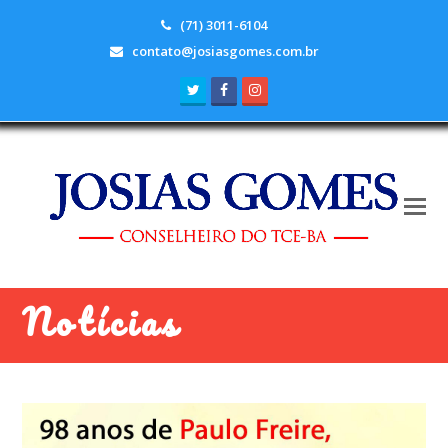
(71) 3011-6104
contato@josiasgomes.com.br
Twitter
Facebook
Instagram
Notícias