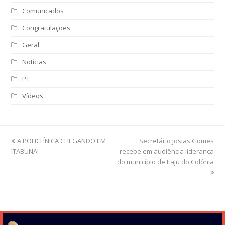
Comunicados
Congratulações
Geral
Notícias
PT
Vídeos
previous
A POLICLÍNICA CHEGANDO EM
Secretário Josias Gomes
next
ITABUNA!
post:
recebe em audiência liderança
post:
do município de Itaju do Colônia