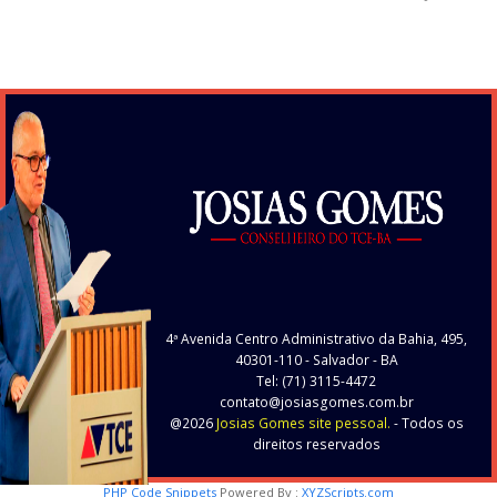
4ª Avenida Centro Administrativo da Bahia, 495,
40301-110
- Salvador - BA
Tel: (71) 3115-4472
contato@josiasgomes.com.br
@2026
Josias Gomes site pessoal.
- Todos os
direitos reservados
PHP Code Snippets
Powered By :
XYZScripts.com