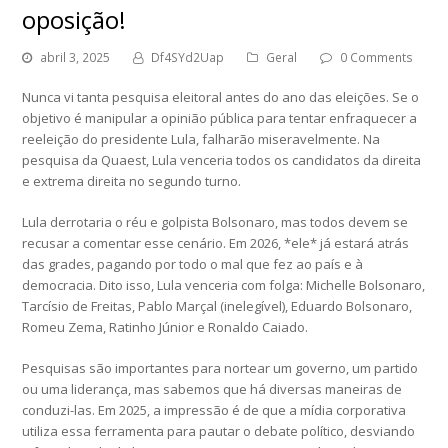
oposição!
abril 3, 2025
Df4SYd2Uap
Geral
0 Comments
Nunca vi tanta pesquisa eleitoral antes do ano das eleições. Se o
objetivo é manipular a opinião pública para tentar enfraquecer a
reeleição do presidente Lula, falharão miseravelmente. Na
pesquisa da Quaest, Lula venceria todos os candidatos da direita
e extrema direita no segundo turno.
Lula derrotaria o réu e golpista Bolsonaro, mas todos devem se
recusar a comentar esse cenário. Em 2026, *ele* já estará atrás
das grades, pagando por todo o mal que fez ao país e à
democracia. Dito isso, Lula venceria com folga: Michelle Bolsonaro,
Tarcísio de Freitas, Pablo Marçal (inelegível), Eduardo Bolsonaro,
Romeu Zema, Ratinho Júnior e Ronaldo Caiado.
Pesquisas são importantes para nortear um governo, um partido
ou uma liderança, mas sabemos que há diversas maneiras de
conduzi-las. Em 2025, a impressão é de que a mídia corporativa
utiliza essa ferramenta para pautar o debate político, desviando