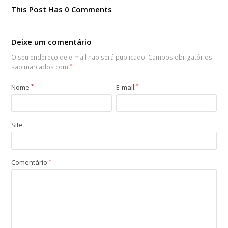
This Post Has 0 Comments
Deixe um comentário
O seu endereço de e-mail não será publicado.
Campos obrigatórios
são marcados com
*
Nome
*
E-mail
*
Site
Comentário
*