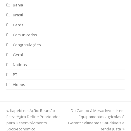
Bahia
Brasil
Cards
Comunicados
Congratulações
Geral
Notícias
PT
Vídeos
previous
Itapebi em Ação: Reunião
Do Campo à Mesa: Investir em
next
Estratégica Define Prioridades
post:
post:
Equipamentos agrícolas é
para Desenvolvimento
Garantir Alimentos Saudáveis e
Socioeconômico
Renda Justa