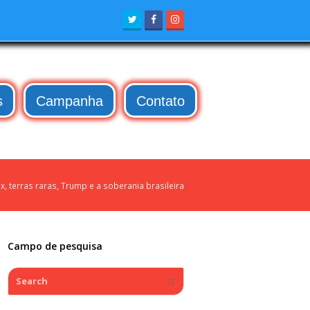
Twitter
Facebook
Instagram
s
Campanha
Contato
ix, terras raras, Trump e a soberania brasileira
Campo de pesquisa
Search
Submit