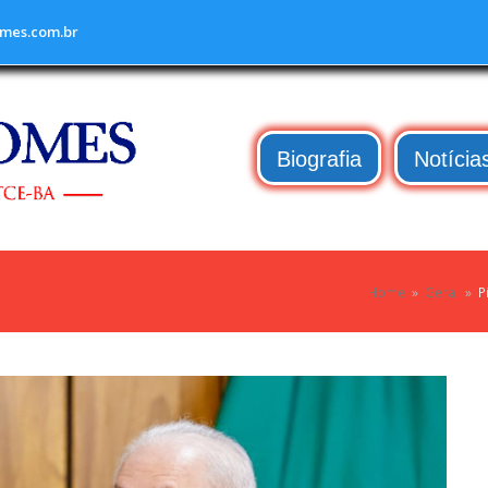
mes.com.br
Biografia
Notícia
Home
»
Geral
»
P