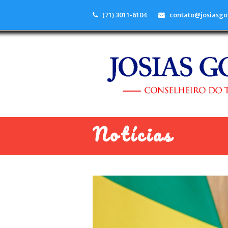
(71) 3011-6104
contato@josiasgo
Notícias