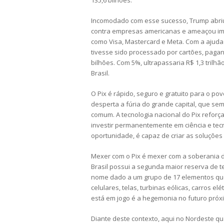
135,6 bilhões.
Incomodado com esse sucesso, Trump abriu 
contra empresas americanas e ameaçou impor
como Visa, Mastercard e Meta. Com a ajuda 
tivesse sido processado por cartões, paga
bilhões. Com 5%, ultrapassaria R$ 1,3 trilh
Brasil.
O Pix é rápido, seguro e gratuito para o pov
desperta a fúria do grande capital, que se
comum. A tecnologia nacional do Pix reforç
investir permanentemente em ciência e tec
oportunidade, é capaz de criar as soluções 
Mexer com o Pix é mexer com a soberania do
Brasil possui a segunda maior reserva de t
nome dado a um grupo de 17 elementos que 
celulares, telas, turbinas eólicas, carros el
está em jogo é a hegemonia no futuro próx
Diante deste contexto, aqui no Nordeste 