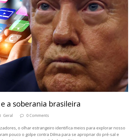
 e a soberania brasileira
Geral
0 Comments
izadores, o olhar estrangeiro identifica meios para explorar nosso
ram pouco o golpe contra Dilma para se apropriar do pré-sal e