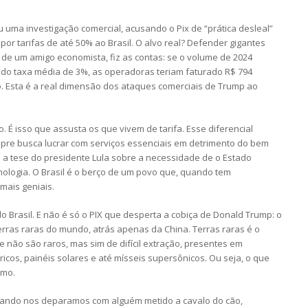
uma investigação comercial, acusando o Pix de “prática desleal”
 tarifas de até 50% ao Brasil. O alvo real? Defender gigantes
de um amigo economista, fiz as contas: se o volume de 2024
ndo taxa média de 3%, as operadoras teriam faturado R$ 794
ão. Esta é a real dimensão dos ataques comerciais de Trump ao
o. É isso que assusta os que vivem de tarifa. Esse diferencial
mpre busca lucrar com serviços essenciais em detrimento do bem
a a tese do presidente Lula sobre a necessidade de o Estado
nologia. O Brasil é o berço de um povo que, quando tem
mais geniais.
 Brasil. E não é só o PIX que desperta a cobiça de Donald Trump: o
erras raras do mundo, atrás apenas da China. Terras raras é o
não são raros, mas sim de difícil extração, presentes em
étricos, painéis solares e até mísseis supersônicos. Ou seja, o que
imo.
quando nos deparamos com alguém metido a cavalo do cão,