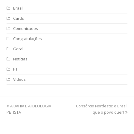
Brasil
Cards
Comunicados
Congratulações
Geral
Notícias
PT
Vídeos
previous
A BAHIA E A IDEOLOGIA
Consórcio Nordeste: o Brasil
next
PETISTA
post:
post:
que o povo quer!