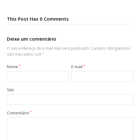
This Post Has 0 Comments
Deixe um comentário
O seu endereço de e-mail não será publicado.
Campos obrigatórios
são marcados com
*
Nome
*
E-mail
*
Site
Comentário
*