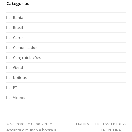
Categorias
Bahia
Brasil
Cards
Comunicados
Congratulações
Geral
Notícias
PT
Vídeos
previous
Seleção de Cabo Verde
TEIXEIRA DE FREITAS: ENTRE A
next
encanta o mundo e honra a
post:
post:
FRONTEIRA, O