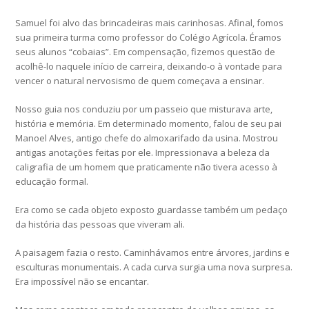
Samuel foi alvo das brincadeiras mais carinhosas. Afinal, fomos
sua primeira turma como professor do Colégio Agrícola. Éramos
seus alunos “cobaias”. Em compensação, fizemos questão de
acolhê-lo naquele início de carreira, deixando-o à vontade para
vencer o natural nervosismo de quem começava a ensinar.
Nosso guia nos conduziu por um passeio que misturava arte,
história e memória. Em determinado momento, falou de seu pai
Manoel Alves, antigo chefe do almoxarifado da usina. Mostrou
antigas anotações feitas por ele. Impressionava a beleza da
caligrafia de um homem que praticamente não tivera acesso à
educação formal.
Era como se cada objeto exposto guardasse também um pedaço
da história das pessoas que viveram ali.
A paisagem fazia o resto. Caminhávamos entre árvores, jardins e
esculturas monumentais. A cada curva surgia uma nova surpresa.
Era impossível não se encantar.