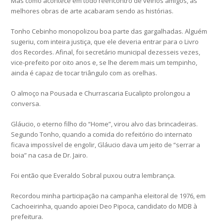
Mas como acontece em todo reencontro de velhos amigos, as
melhores obras de arte acabaram sendo as histórias.
Tonho Cebinho monopolizou boa parte das gargalhadas. Alguém
sugeriu, com inteira justiça, que ele deveria entrar para o Livro
dos Recordes. Afinal, foi secretário municipal dezesseis vezes,
vice-prefeito por oito anos e, se lhe derem mais um tempinho,
ainda é capaz de tocar triângulo com as orelhas.
O almoço na Pousada e Churrascaria Eucalipto prolongou a
conversa.
Gláucio, o eterno filho do “Home”, virou alvo das brincadeiras.
Segundo Tonho, quando a comida do refeitório do internato
ficava impossível de engolir, Gláucio dava um jeito de “serrar a
boia” na casa de Dr. Jairo.
Foi então que Everaldo Sobral puxou outra lembrança.
Recordou minha participação na campanha eleitoral de 1976, em
Cachoeirinha, quando apoiei Deo Pipoca, candidato do MDB à
prefeitura.