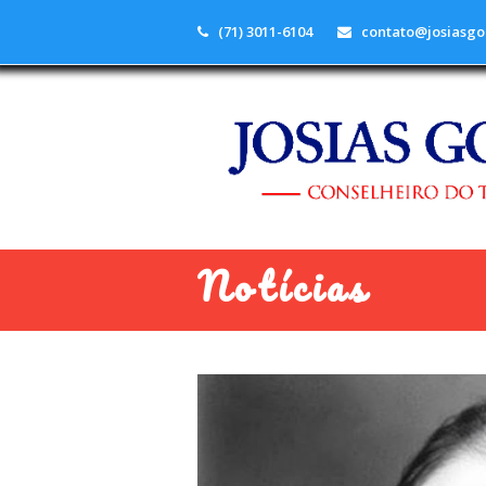
(71) 3011-6104
contato@josiasgo
Notícias