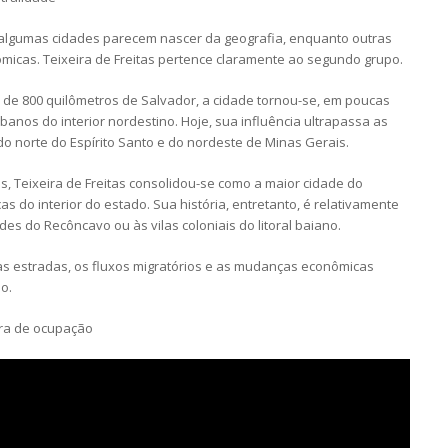
lgumas cidades parecem nascer da geografia, enquanto outras
icas. Teixeira de Freitas pertence claramente ao segundo grupo.
a de 800 quilômetros de Salvador, a cidade tornou-se, em poucas
anos do interior nordestino. Hoje, sua influência ultrapassa as
do norte do Espírito Santo e do nordeste de Minas Gerais.
s, Teixeira de Freitas consolidou-se como a maior cidade do
 do interior do estado. Sua história, entretanto, é relativamente
s do Recôncavo ou às vilas coloniais do litoral baiano.
 estradas, os fluxos migratórios e as mudanças econômicas
o.
ira de ocupação