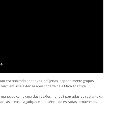
ião era habitada por povos indígenas, especialmente grupos
viviam em uma extensa área coberta pela Mata Atlântica.
permaneceu como uma das regiões menos integradas ao restante da
losos, as áreas alagadiças e a ausência de estradas tornavam os