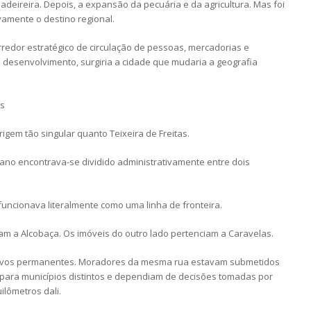
adeireira. Depois, a expansão da pecuária e da agricultura. Mas foi
vamente o destino regional.
redor estratégico de circulação de pessoas, mercadorias e
 desenvolvimento, surgiria a cidade que mudaria a geografia
os
gem tão singular quanto Teixeira de Freitas.
rbano encontrava-se dividido administrativamente entre dois
funcionava literalmente como uma linha de fronteira.
am a Alcobaça. Os imóveis do outro lado pertenciam a Caravelas.
ativos permanentes. Moradores da mesma rua estavam submetidos
os para municípios distintos e dependiam de decisões tomadas por
lômetros dali.