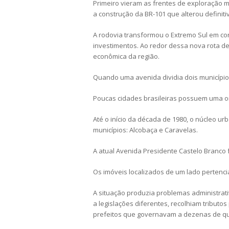
Primeiro vieram as frentes de exploração m
a construção da BR-101 que alterou definiti
A rodovia transformou o Extremo Sul em cor
investimentos. Ao redor dessa nova rota de
econômica da região.
Quando uma avenida dividia dois municípi
Poucas cidades brasileiras possuem uma ori
Até o início da década de 1980, o núcleo u
municípios: Alcobaça e Caravelas.
A atual Avenida Presidente Castelo Branco 
Os imóveis localizados de um lado pertenci
A situação produzia problemas administr
a legislações diferentes, recolhiam tribut
prefeitos que governavam a dezenas de qui