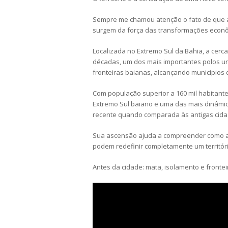
Sempre me chamou atenção o fato de que a
surgem da força das transformações econôm
Localizada no Extremo Sul da Bahia, a cerc
décadas, um dos mais importantes polos urb
fronteiras baianas, alcançando municípios 
Com população superior a 160 mil habitante
Extremo Sul baiano e uma das mais dinâmicas
recente quando comparada às antigas cidade
Sua ascensão ajuda a compreender como as
podem redefinir completamente um territóri
Antes da cidade: mata, isolamento e fronte