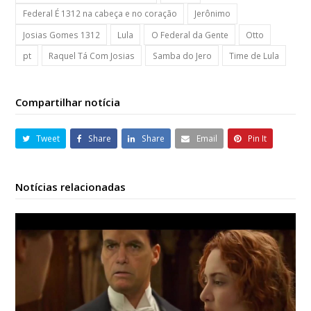
Federal É 1312 na cabeça e no coração
Jerônimo
Josias Gomes 1312
Lula
O Federal da Gente
Otto
pt
Raquel Tá Com Josias
Samba do Jero
Time de Lula
Compartilhar notícia
Tweet
Share
Share
Email
Pin It
Notícias relacionadas