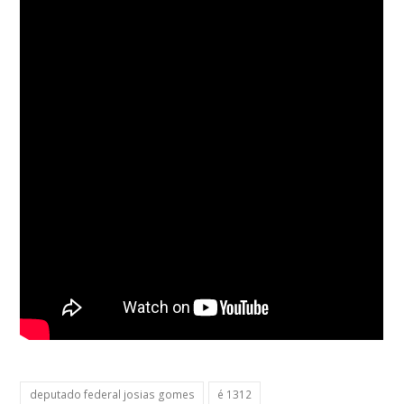
deputado federal josias gomes
é 1312