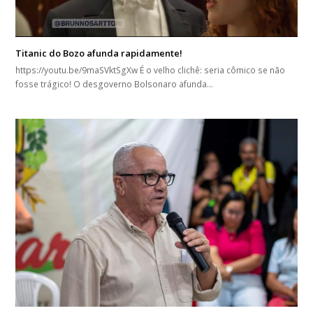
Titanic do Bozo afunda rapidamente!
https://youtu.be/9maSVktSgXw É o velho clichê: seria cômico se não
fosse trágico! O desgoverno Bolsonaro afunda…