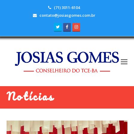
(71) 3011-6104
contato@josiasgomes.com.br
Twitter
Facebook
Instagram
Notícias