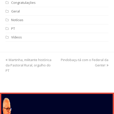
Congratulações
Geral
Notícias
PT
Vídeos
previous
Martinha, militante histórica
Pindobaçu tá com o Federal da
next
da Pastoral Rural, orgulho do
post:
post:
Gente!
PT