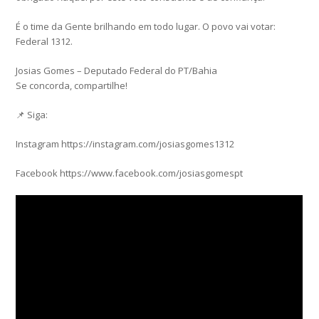
É o time da Gente brilhando em todo lugar. O povo vai votar:
Federal 1312.
Josias Gomes – Deputado Federal do PT/Bahia
Se concorda, compartilhe!
📌 Siga:
Instagram https://instagram.com/josiasgomes1312
Facebook https://www.facebook.com/josiasgomespt