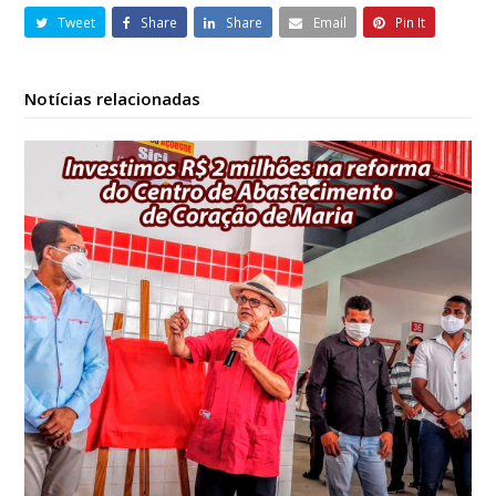
Tweet
Share
Share
Email
Pin It
Notícias relacionadas