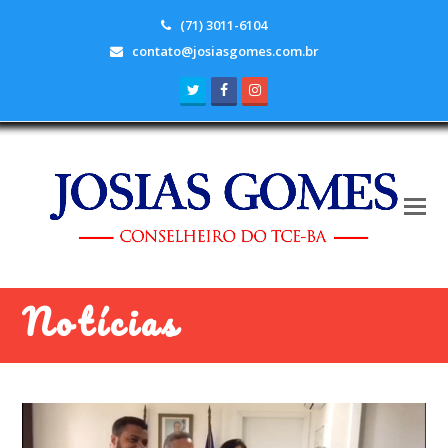
(71) 3011-6104
contato@josiasgomes.com.br
Twitter
Facebook
Instagram
Notícias