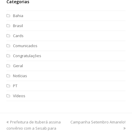
Categorias
Bahia
Brasil
Cards
Comunicados
Congratulações
Geral
Notícias
PT
Vídeos
previous
Prefeitura de Ituberá assina
Campanha Setembro Amarelo!
next
convênio com a Sesab para
post:
post: