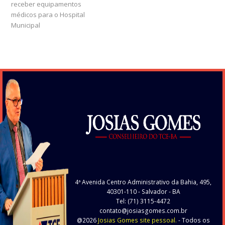
receber equipamentos
médicos para o Hospital
Municipal
4ª Avenida Centro Administrativo da Bahia, 495,
40301-110
- Salvador - BA
Tel: (71) 3115-4472
contato@josiasgomes.com.br
@2026
Josias Gomes site pessoal.
- Todos os