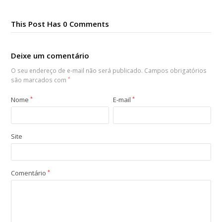
This Post Has 0 Comments
Deixe um comentário
O seu endereço de e-mail não será publicado.
Campos obrigatórios
são marcados com
*
Nome
*
E-mail
*
Site
Comentário
*