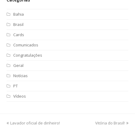
Bahia
Brasil
Cards
Comunicados
Congratulações
Geral
Notícias
PT
Vídeos
previous
Lavador oficial de dinheiro!
Vitória do Brasil!
next
post:
post: