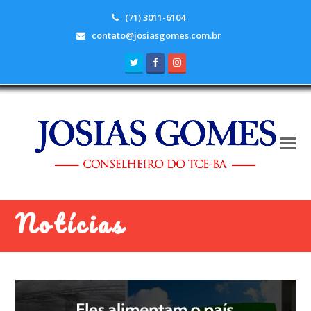
(71) 3011-6104
contato@josiasgomes.com.br
Twitter
Facebook
Instagram
Notícias