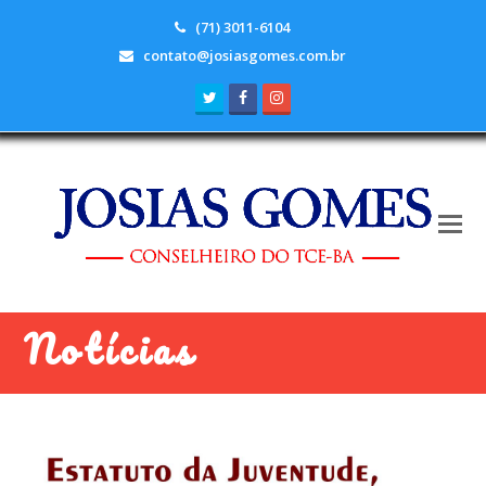
(71) 3011-6104
contato@josiasgomes.com.br
Twitter
Facebook
Instagram
Notícias