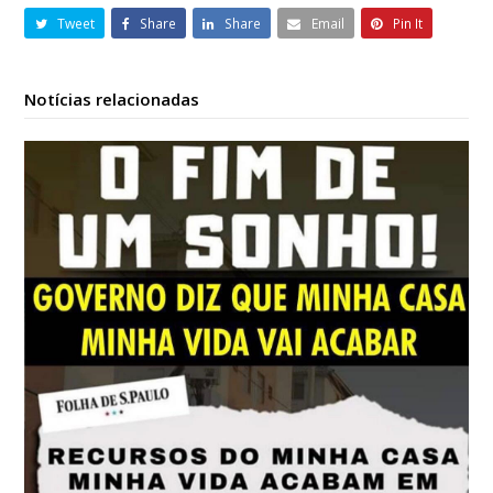
Tweet
Share
Share
Email
Pin It
Notícias relacionadas