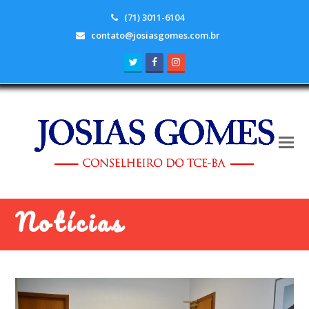
(71) 3011-6104
contato@josiasgomes.com.br
Twitter
Facebook
Instagram
Notícias