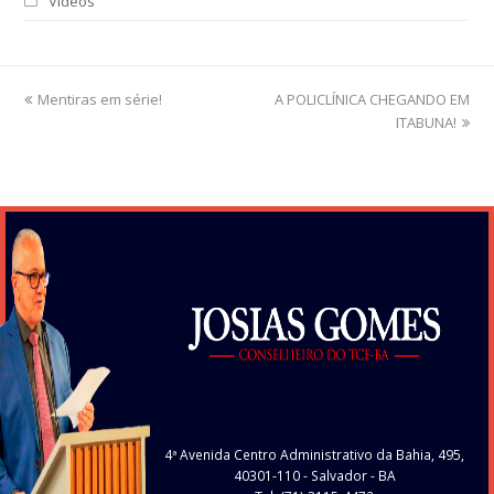
Vídeos
previous
Mentiras em série!
A POLICLÍNICA CHEGANDO EM
next
post:
post:
ITABUNA!
4ª Avenida Centro Administrativo da Bahia, 495,
40301-110
- Salvador - BA