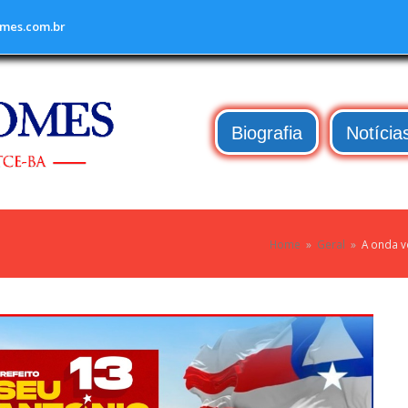
mes.com.br
Biografia
Notícia
Home
»
Geral
»
A onda ve