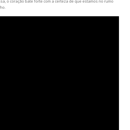
ssa, o coração bate forte com a certeza de que estamos no rumo
lho.