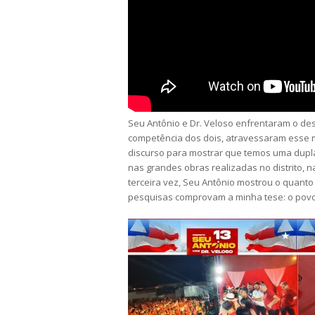
Seu Antônio e Dr. Veloso enfrentaram o des
competência dos dois, atravessaram esse 
discurso para mostrar que temos uma dupl
nas grandes obras realizadas no distrito, na
terceira vez, Seu Antônio mostrou o quant
pesquisas comprovam a minha tese: o povo 