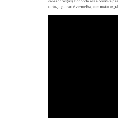
vereadores(as). Por onde essa comitiva pa
certo. Jaguarari é vermelha, com muito orgu