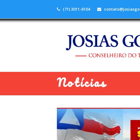
(71) 3011-6104
contato@josiasgo
Notícias