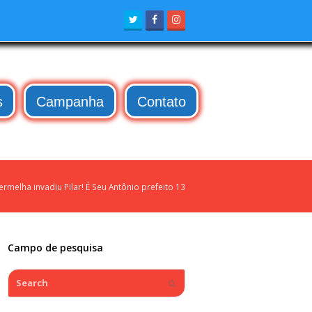
Twitter
Facebook
Instagram
s
Campanha
Contato
rmelha invadiu Pilar! É Seu Antônio prefeito 13
Campo de pesquisa
Search
Submit