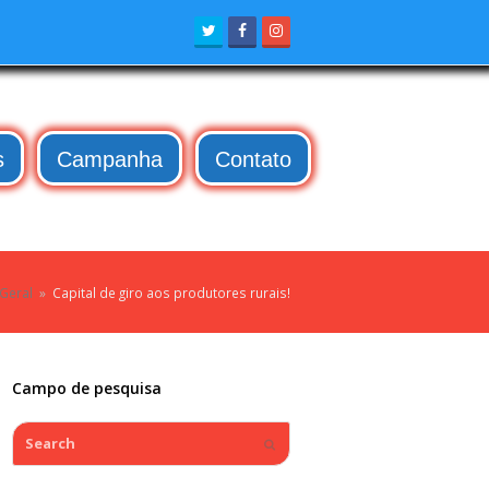
Twitter
Facebook
Instagram
s
Campanha
Contato
Geral
»
Capital de giro aos produtores rurais!
Campo de pesquisa
Search
Submit