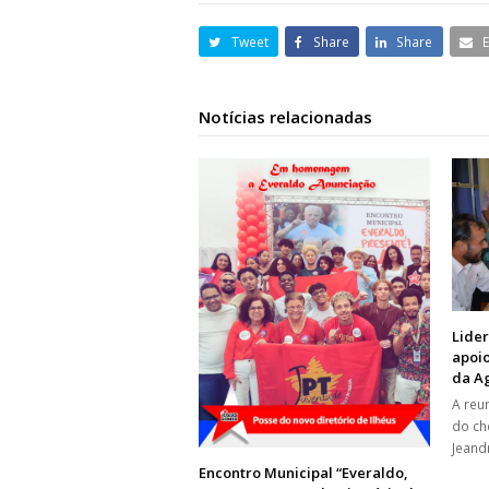
Tweet
Share
Share
Notícias relacionadas
Lide
apoio
da Ag
A reu
do ch
Jeand
Encontro Municipal “Everaldo,