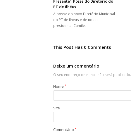
Presente”: Posse do Diretório do
PT de Ilhéus
A posse do novo Diretório Municipal
do PT de Ilhéus e de nossa
presidenta, Camile…
This Post Has 0 Comments
Deixe um comentário
O seu endereço de e-mail não será publicado.
Nome
*
Site
Comentário
*