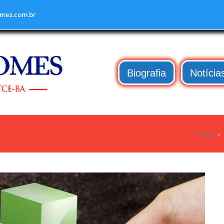
mes.com.br
Biografia
Notícia
Home
»