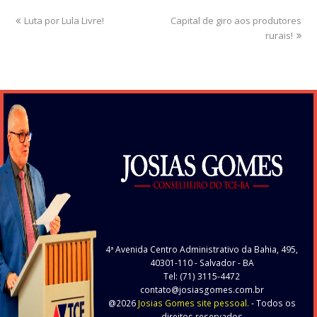
previous
Luta por Lula Livre!
Capital de giro aos produtores
next
post:
post:
rurais!
4ª Avenida Centro Administrativo da Bahia, 495,
40301-110
- Salvador - BA
Tel: (71) 3115-4472
contato@josiasgomes.com.br
@2026
Josias Gomes site pessoal.
- Todos os
direitos reservados