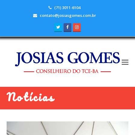
(71) 3011-6104
contato@josiasgomes.com.br
Twitter
Facebook
Instagram
Notícias