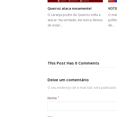
Queiroz ataca novamente!
VOTE
O Laranja podre do Queiroz volta a
O mai
atacar. Na verdade, ele nunca deixou
políti
de estar…
de…
This Post Has 0 Comments
Deixe um comentário
O seu endereço de e-mail não será publicado.
Nome
*