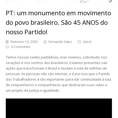
PT: um monumento em movimento
do povo brasileiro. São 45 ANOS do
nosso Partido!
fevereiro 10, 2025
Fernando Sales
Geral
0 Comments
Temos nossas sedes partidárias, mas vivemos, sobretudo, nos
corações e nos sonhos dos brasileiros. Estamos presentes nas
ações que transformam o Brasil e mudam a vida de milhões de
pessoas. As pessoas não são eternas, e é por isso que o Partido
dos Trabalhadores é tão importante: para dar continuidade à luta
de companheiros e companheiras que dedicaram suas vidas a
um projeto de justiça e igualdade.