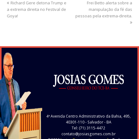
previous
Richard Gere detona Trump e
Frei Betto alerta sobre a
next
a extrema direita no Festival de
post:
post:
manipulação da fé das
Goya!
pessoas pela extrema-direita.
4ª Avenida Centro Administrativo da Bahia, 495,
40301-110
- Salvador - BA
Tel: (71) 3115-4472
contato@josiasgomes.com.br